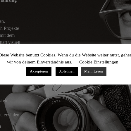
rfahrung
en.
h Projekte
 mit dem
aft visuell
Diese Website benutzt Cookies. Wenn du die Website weiter nutzt, gehe
iedlichen
wir von deinem Einverständnis aus.
Cookie Einstellungen
peziellen
Akzepieren
Ablehnen
Mehr Lesen
– von der
r
t ein
u erzählen.
t