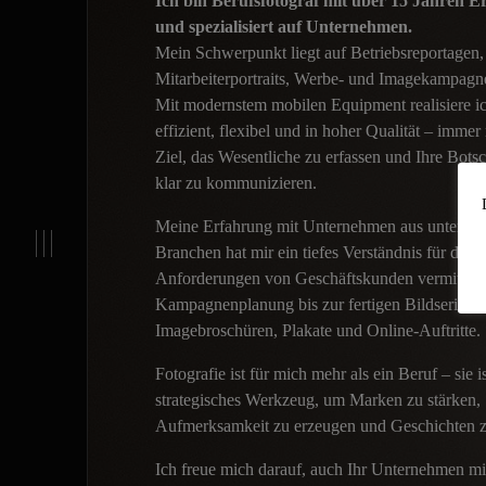
Ich bin Berufsfotograf mit über 15 Jahren E
und spezialisiert auf Unternehmen.
Mein Schwerpunkt liegt auf Betriebsreportagen,
Mitarbeiterportraits, Werbe- und Imagekampagn
Mit modernstem mobilen Equipment realisiere ic
effizient, flexibel und in hoher Qualität – immer
Ziel, das Wesentliche zu erfassen und Ihre Botsch
klar zu kommunizieren.
Meine Erfahrung mit Unternehmen aus untersch
Branchen hat mir ein tiefes Verständnis für die s
Anforderungen von Geschäftskunden vermittelt 
Kampagnenplanung bis zur fertigen Bildserie fü
Imagebroschüren, Plakate und Online-Auftritte.
Fotografie ist für mich mehr als ein Beruf – sie is
strategisches Werkzeug, um Marken zu stärken,
Aufmerksamkeit zu erzeugen und Geschichten z
Ich freue mich darauf, auch Ihr Unternehmen mi