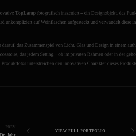
novative
TopLamp
fotografisch inszeniert – ein Designobjekt, das Fun
ird unkompliziert auf Weinflaschen aufgesteckt und verwandelt diese i
us darauf, das Zusammenspiel von Licht, Glas und Design in einem aut
Accessoire, das jedem Setting – ob im privaten Rahmen oder in der ge
 Produktfotos unterstreichen den innovativen Charakter dieses Produkt
PREV
VIEW FULL PORTFOLIO
VIEW FULL PORTFOLIO
Dr. Jahr