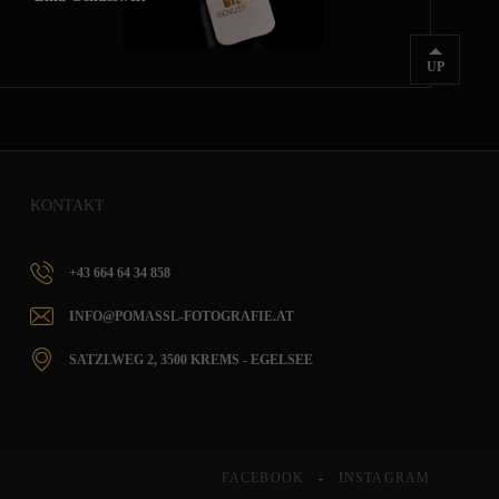
UP
KONTAKT
+43 664 64 34 858
INFO@POMASSL-FOTOGRAFIE.AT
SATZLWEG 2, 3500 KREMS - EGELSEE
FACEBOOK
INSTAGRAM