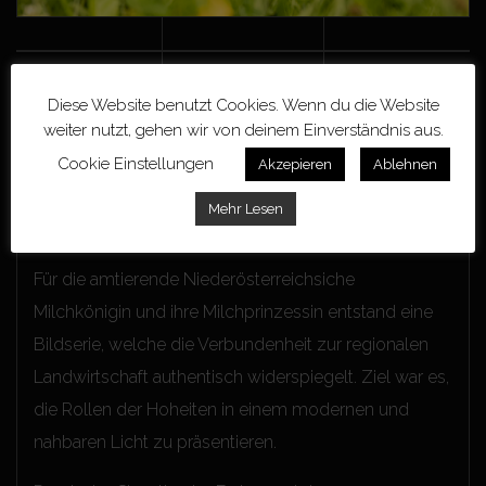
Diese Website benutzt Cookies. Wenn du die Website
weiter nutzt, gehen wir von deinem Einverständnis aus.
Cookie Einstellungen
Akzepieren
Ablehnen
Mehr Lesen
Milchhoheiten
Für die amtierende Niederösterreichsiche
Milchkönigin und ihre Milchprinzessin entstand eine
Bildserie, welche die Verbundenheit zur regionalen
Landwirtschaft authentisch widerspiegelt. Ziel war es,
die Rollen der Hoheiten in einem modernen und
nahbaren Licht zu präsentieren.